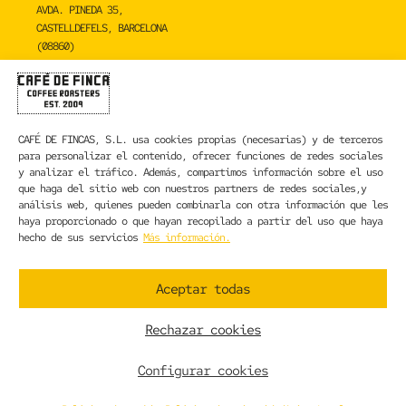
AVDA. PINEDA 35,
CASTELLDEFELS, BARCELONA
(08860)
TOSTADERO
CAFÉ DE FINCA
CARRER DE LA MARE DE DÉU DE NÚRIA 23C,
CAFÉ DE FINCAS, S.L.
usa cookies propias (necesarias) y de terceros
SANT BOI DE LLOBREGAT, BARCELONA
para personalizar el contenido, ofrecer funciones de redes sociales
(08830)
y analizar el tráfico. Además, compartimos información sobre el uso
que haga del sitio web con nuestros partners de redes sociales,y
CONTACTA CON NOSOTROS
análisis web, quienes pueden combinarla con otra información que les
haya proporcionado o que hayan recopilado a partir del uso que haya
hecho de sus servicios
Más información.
INFORMACIÓN LEGAL
AVISO LEGAL
Aceptar todas
POLÍTICA DE PRIVACIDAD
POLÍTICA DE COOKIES
Rechazar cookies
CONDICIONES GENERALES DE CONTRATACIÓN
CONDICIONES GENERALES DE VENTA
Configurar cookies