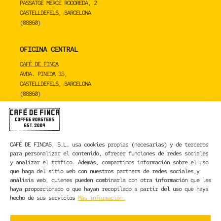
PASSATGE MERCÈ RODOREDA, 2
CASTELLDEFELS, BARCELONA
(08860)
OFICINA CENTRAL
CAFÉ DE FINCA
AVDA. PINEDA 35,
CASTELLDEFELS, BARCELONA
(08860)
TOSTADERO
CAFÉ DE FINCA
CARRER DE LA MARE DE DÉU DE NÚRIA 23C,
CAFÉ DE FINCAS, S.L.
usa cookies propias (necesarias) y de terceros
SANT BOI DE LLOBREGAT, BARCELONA
para personalizar el contenido, ofrecer funciones de redes sociales
(08830)
y analizar el tráfico. Además, compartimos información sobre el uso
que haga del sitio web con nuestros partners de redes sociales,y
CONTACTA CON NOSOTROS
análisis web, quienes pueden combinarla con otra información que les
haya proporcionado o que hayan recopilado a partir del uso que haya
hecho de sus servicios
Más información.
INFORMACIÓN LEGAL