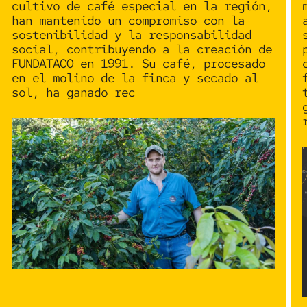
cultivo de café especial
en la región,
han mantenido un compromiso con la
sostenibilidad
y la
responsabilidad
social
, contribuyendo a la creación de
FUNDATACO
en 1991. Su café, procesado
en el molino de la finca y secado al
sol, ha ganado rec