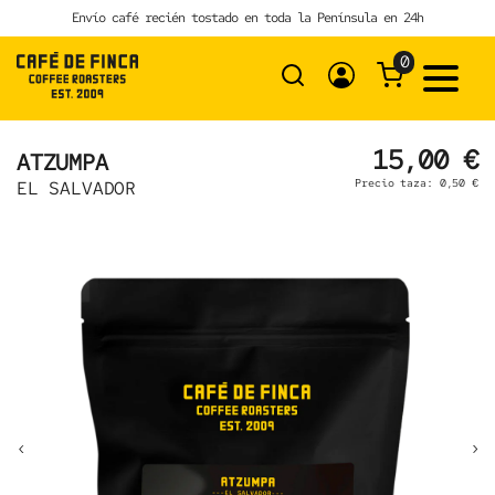
Skip
Envío café recién tostado en toda la Península en 24h
to
content
0
15,00 €
ATZUMPA
Precio taza: 0,50 €
EL SALVADOR
‹
›