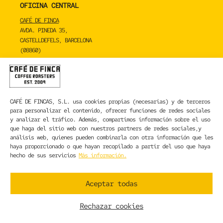
OFICINA CENTRAL
CAFÉ DE FINCA
AVDA. PINEDA 35,
CASTELLDEFELS, BARCELONA
(08860)
TOSTADERO
CAFÉ DE FINCA
CARRER DE LA MARE DE DÉU DE NÚRIA 23C,
CAFÉ DE FINCAS, S.L.
usa cookies propias (necesarias) y de terceros
SANT BOI DE LLOBREGAT, BARCELONA
para personalizar el contenido, ofrecer funciones de redes sociales
(08830)
y analizar el tráfico. Además, compartimos información sobre el uso
que haga del sitio web con nuestros partners de redes sociales,y
CONTACTA CON NOSOTROS
análisis web, quienes pueden combinarla con otra información que les
haya proporcionado o que hayan recopilado a partir del uso que haya
hecho de sus servicios
Más información.
INFORMACIÓN LEGAL
AVISO LEGAL
Aceptar todas
POLÍTICA DE PRIVACIDAD
POLÍTICA DE COOKIES
Rechazar cookies
CONDICIONES GENERALES DE CONTRATACIÓN
CONDICIONES GENERALES DE VENTA