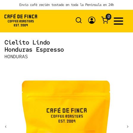
Skip
Envío café recién tostado en toda la Península en 24h
to
content
0
Cielito Lindo
Honduras Espresso
HONDURAS
‹
›