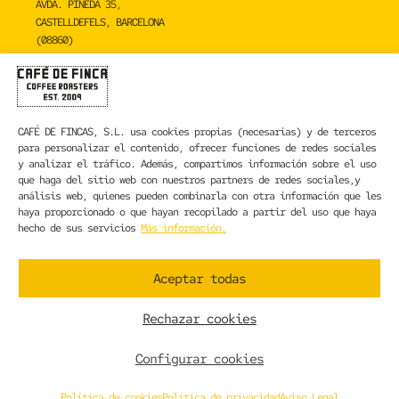
AVDA. PINEDA 35,
CASTELLDEFELS, BARCELONA
(08860)
TOSTADERO
CAFÉ DE FINCA
CARRER DE LA MARE DE DÉU DE NÚRIA 23C,
CAFÉ DE FINCAS, S.L.
usa cookies propias (necesarias) y de terceros
SANT BOI DE LLOBREGAT, BARCELONA
para personalizar el contenido, ofrecer funciones de redes sociales
(08830)
y analizar el tráfico. Además, compartimos información sobre el uso
que haga del sitio web con nuestros partners de redes sociales,y
CONTACTA CON NOSOTROS
análisis web, quienes pueden combinarla con otra información que les
haya proporcionado o que hayan recopilado a partir del uso que haya
hecho de sus servicios
Más información.
INFORMACIÓN LEGAL
AVISO LEGAL
Aceptar todas
POLÍTICA DE PRIVACIDAD
POLÍTICA DE COOKIES
Rechazar cookies
CONDICIONES GENERALES DE CONTRATACIÓN
CONDICIONES GENERALES DE VENTA
Configurar cookies
Política de cookies
Política de privacidad
Aviso Legal