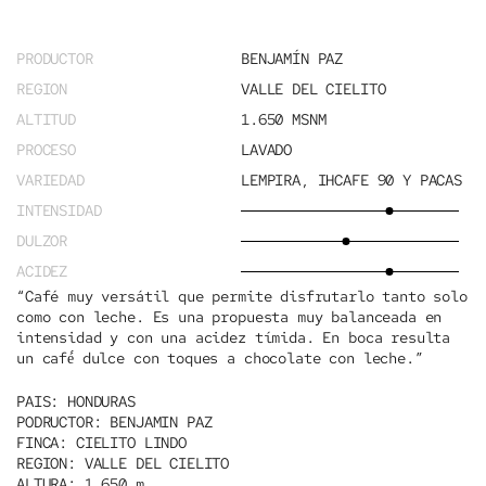
PRODUCTOR
BENJAMÍN PAZ
REGION
VALLE DEL CIELITO
ALTITUD
1.650 MSNM
PROCESO
LAVADO
VARIEDAD
LEMPIRA, IHCAFE 90 Y PACAS
INTENSIDAD
DULZOR
ACIDEZ
“
Café muy versátil que permite disfrutarlo tanto solo
como con leche. Es una propuesta muy balanceada en
intensidad y con una acidez tímida. En boca resulta
un café́ dulce con toques a chocolate con leche.
”
PAIS:
HONDURAS
PODRUCTOR:
BENJAMIN PAZ
FINCA:
CIELITO LINDO
REGION:
VALLE DEL CIELITO
ALTURA:
1.650 m