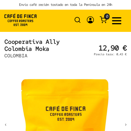
Skip
Envío café recién tostado en toda la Península en 24h
to
content
0
Cooperativa Ally
12,90 €
Colombia Moka
Precio taza: 0,43 €
COLOMBIA
‹
›