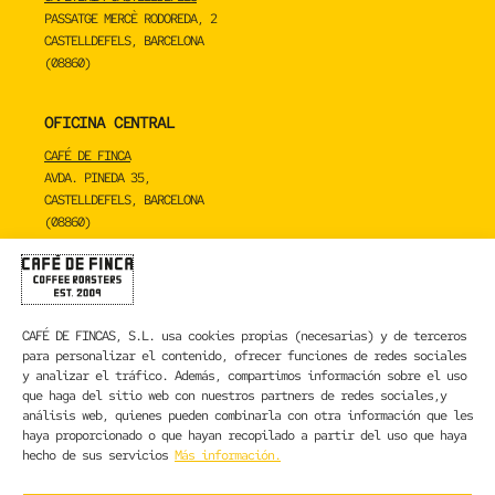
PASSATGE MERCÈ RODOREDA, 2
CASTELLDEFELS, BARCELONA
(08860)
OFICINA CENTRAL
CAFÉ DE FINCA
AVDA. PINEDA 35,
CASTELLDEFELS, BARCELONA
(08860)
TOSTADERO
CAFÉ DE FINCA
CARRER DE LA MARE DE DÉU DE NÚRIA 23C,
CAFÉ DE FINCAS, S.L.
usa cookies propias (necesarias) y de terceros
SANT BOI DE LLOBREGAT, BARCELONA
para personalizar el contenido, ofrecer funciones de redes sociales
(08830)
y analizar el tráfico. Además, compartimos información sobre el uso
que haga del sitio web con nuestros partners de redes sociales,y
CONTACTA CON NOSOTROS
análisis web, quienes pueden combinarla con otra información que les
haya proporcionado o que hayan recopilado a partir del uso que haya
hecho de sus servicios
Más información.
INFORMACIÓN LEGAL