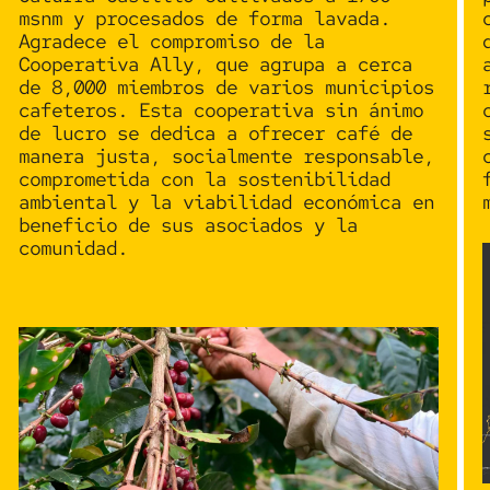
msnm y procesados de forma lavada.
Agradece el compromiso de la
Cooperativa Ally
, que agrupa a cerca
de 8,000 miembros de varios municipios
cafeteros. Esta cooperativa sin ánimo
de lucro se dedica a ofrecer café de
manera justa, socialmente responsable,
comprometida con la
sostenibilidad
ambiental
y la viabilidad económica en
beneficio de sus asociados y la
comunidad.