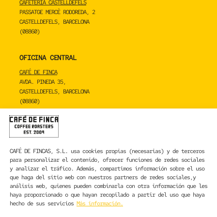
CAFETERIA CASTELLDEFELS
PASSATGE MERCÈ RODOREDA, 2
CASTELLDEFELS, BARCELONA
(08860)
OFICINA CENTRAL
CAFÉ DE FINCA
AVDA. PINEDA 35,
CASTELLDEFELS, BARCELONA
(08860)
TOSTADERO
CAFÉ DE FINCA
CARRER DE LA MARE DE DÉU DE NÚRIA 23C,
CAFÉ DE FINCAS, S.L.
usa cookies propias (necesarias) y de terceros
SANT BOI DE LLOBREGAT, BARCELONA
para personalizar el contenido, ofrecer funciones de redes sociales
(08830)
y analizar el tráfico. Además, compartimos información sobre el uso
que haga del sitio web con nuestros partners de redes sociales,y
CONTACTA CON NOSOTROS
análisis web, quienes pueden combinarla con otra información que les
haya proporcionado o que hayan recopilado a partir del uso que haya
hecho de sus servicios
Más información.
INFORMACIÓN LEGAL