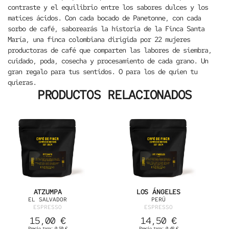
contraste y el equilibrio entre los sabores dulces y los
matices ácidos. Con cada bocado de Panetonne, con cada
sorbo de café, saborearás la historia de la Finca Santa
María, una finca colombiana dirigida por 22 mujeres
productoras de café que comparten las labores de siembra,
cuidado, poda, cosecha y procesamiento de cada grano. Un
gran regalo para tus sentidos. O para los de quien tu
quieras.
PRODUCTOS RELACIONADOS
ATZUMPA
LOS ÁNGELES
EL SALVADOR
PERÚ
ESPRESSO
ESPRESSO
15,00
€
14,50
€
Precio taza:
0,50
€
Precio taza:
0,48
€