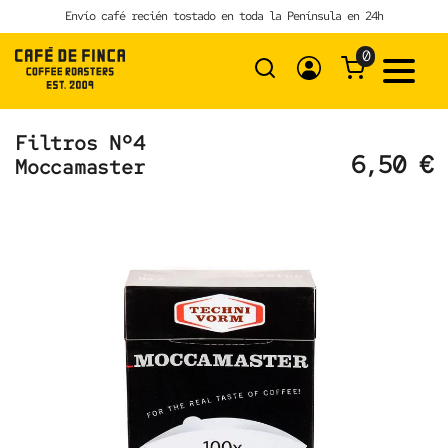
Skip
Envío café recién tostado en toda la Península en 24h
to
content
0
Filtros Nº4
6,50
€
Moccamaster