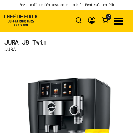
Skip
Envío café recién tostado en toda la Península en 24h
to
content
0
JURA J8 Twin
JURA