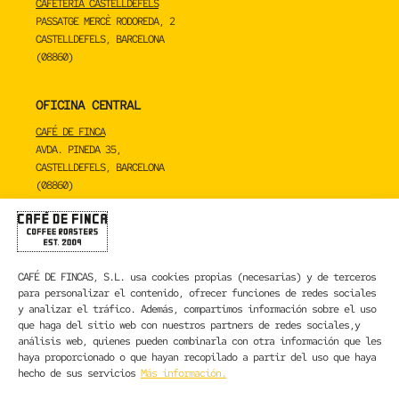
CAFETERIA CASTELLDEFELS
PASSATGE MERCÈ RODOREDA, 2
CASTELLDEFELS, BARCELONA
(08860)
OFICINA CENTRAL
CAFÉ DE FINCA
AVDA. PINEDA 35,
CASTELLDEFELS, BARCELONA
(08860)
TOSTADERO
CAFÉ DE FINCA
CARRER DE LA MARE DE DÉU DE NÚRIA 23C,
CAFÉ DE FINCAS, S.L.
usa cookies propias (necesarias) y de terceros
SANT BOI DE LLOBREGAT, BARCELONA
para personalizar el contenido, ofrecer funciones de redes sociales
(08830)
y analizar el tráfico. Además, compartimos información sobre el uso
que haga del sitio web con nuestros partners de redes sociales,y
CONTACTA CON NOSOTROS
análisis web, quienes pueden combinarla con otra información que les
haya proporcionado o que hayan recopilado a partir del uso que haya
hecho de sus servicios
Más información.
INFORMACIÓN LEGAL