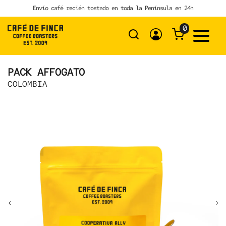
Skip
Envío café recién tostado en toda la Península en 24h
to
content
0
PACK AFFOGATO
COLOMBIA
‹
›