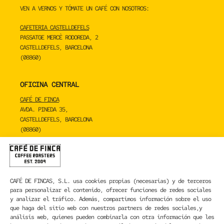
VEN A VERNOS Y TÓMATE UN CAFÉ CON NOSOTROS:
CAFETERIA CASTELLDEFELS
PASSATGE MERCÈ RODOREDA, 2
CASTELLDEFELS, BARCELONA
(08860)
OFICINA CENTRAL
CAFÉ DE FINCA
AVDA. PINEDA 35,
CASTELLDEFELS, BARCELONA
(08860)
TOSTADERO
CAFÉ DE FINCA
CARRER DE LA MARE DE DÉU DE NÚRIA 23C,
CAFÉ DE FINCAS, S.L.
usa cookies propias (necesarias) y de terceros
SANT BOI DE LLOBREGAT, BARCELONA
para personalizar el contenido, ofrecer funciones de redes sociales
(08830)
y analizar el tráfico. Además, compartimos información sobre el uso
que haga del sitio web con nuestros partners de redes sociales,y
CONTACTA CON NOSOTROS
análisis web, quienes pueden combinarla con otra información que les