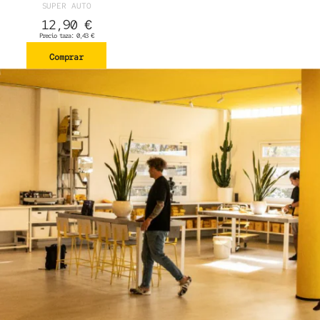
SUPER AUTO
12,90
€
Precio taza:
0,43
€
Comprar