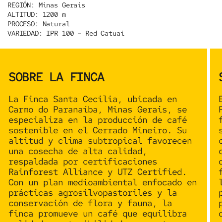
REGIÓN:
Minas Gerais
ALTITUD:
1200 m
PROCESO:
Natural
VARIEDAD:
IPR 100 – Red Catuai
SOBRE LA FINCA
La Finca Santa Cecilia
, ubicada en
Carmo do Paranaíba, Minas Gerais, se
especializa en la producción de café
sostenible en el
Cerrado Mineiro
. Su
altitud y clima subtropical favorecen
una cosecha de alta calidad,
respaldada por certificaciones
Rainforest Alliance
y
UTZ Certified
.
Con un plan medioambiental enfocado en
prácticas agrosilvopastoriles y la
conservación de flora y fauna, la
finca promueve un café que equilibra