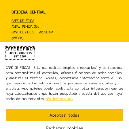
OFICINA CENTRAL
CAFÉ DE FINCA
AVDA. PINEDA 35,
CASTELLDEFELS, BARCELONA
(08860)
TOSTADERO
CAFÉ DE FINCA
CARRER DE LA MARE DE DÉU DE NÚRIA 23C,
CAFÉ DE FINCAS, S.L.
usa cookies propias (necesarias) y de terceros
SANT BOI DE LLOBREGAT, BARCELONA
para personalizar el contenido, ofrecer funciones de redes sociales
(08830)
y analizar el tráfico. Además, compartimos información sobre el uso
que haga del sitio web con nuestros partners de redes sociales,y
CONTACTA CON NOSOTROS
análisis web, quienes pueden combinarla con otra información que les
haya proporcionado o que hayan recopilado a partir del uso que haya
hecho de sus servicios
Más información.
INFORMACIÓN LEGAL
AVISO LEGAL
Aceptar todas
POLÍTICA DE PRIVACIDAD
POLÍTICA DE COOKIES
Rechazar cookies