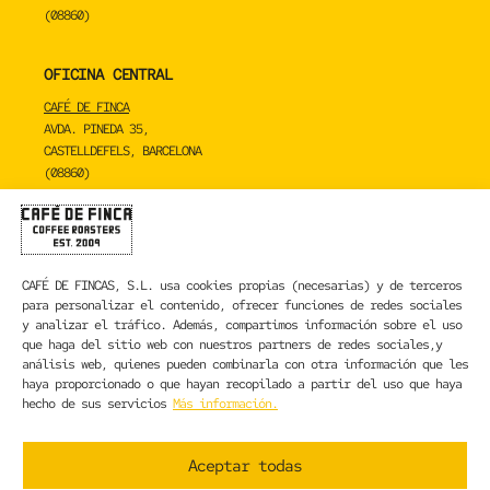
(08860)
OFICINA CENTRAL
CAFÉ DE FINCA
AVDA. PINEDA 35,
CASTELLDEFELS, BARCELONA
(08860)
TOSTADERO
CAFÉ DE FINCA
CARRER DE LA MARE DE DÉU DE NÚRIA 23C,
CAFÉ DE FINCAS, S.L.
usa cookies propias (necesarias) y de terceros
SANT BOI DE LLOBREGAT, BARCELONA
para personalizar el contenido, ofrecer funciones de redes sociales
(08830)
y analizar el tráfico. Además, compartimos información sobre el uso
que haga del sitio web con nuestros partners de redes sociales,y
CONTACTA CON NOSOTROS
análisis web, quienes pueden combinarla con otra información que les
haya proporcionado o que hayan recopilado a partir del uso que haya
hecho de sus servicios
Más información.
INFORMACIÓN LEGAL
AVISO LEGAL
Aceptar todas
POLÍTICA DE PRIVACIDAD