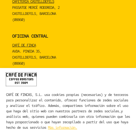
CAFETERIA CASTELLDEFELS
PASSATGE MERCÈ RODOREDA, 2
CASTELLDEFELS, BARCELONA
(08860)
OFICINA CENTRAL
CAFÉ DE FINCA
AVDA. PINEDA 35,
CASTELLDEFELS, BARCELONA
(08860)
TOSTADERO
CAFÉ DE FINCA
CARRER DE LA MARE DE DÉU DE NÚRIA 23C,
CAFÉ DE FINCAS, S.L.
usa cookies propias (necesarias) y de terceros
SANT BOI DE LLOBREGAT, BARCELONA
para personalizar el contenido, ofrecer funciones de redes sociales
(08830)
y analizar el tráfico. Además, compartimos información sobre el uso
que haga del sitio web con nuestros partners de redes sociales,y
CONTACTA CON NOSOTROS
análisis web, quienes pueden combinarla con otra información que les
haya proporcionado o que hayan recopilado a partir del uso que haya
hecho de sus servicios
Más información.
INFORMACIÓN LEGAL