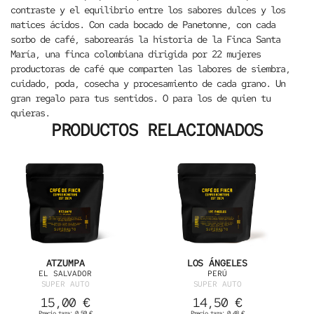
contraste y el equilibrio entre los sabores dulces y los
matices ácidos. Con cada bocado de Panetonne, con cada
sorbo de café, saborearás la historia de la Finca Santa
María, una finca colombiana dirigida por 22 mujeres
productoras de café que comparten las labores de siembra,
cuidado, poda, cosecha y procesamiento de cada grano. Un
gran regalo para tus sentidos. O para los de quien tu
quieras.
PRODUCTOS RELACIONADOS
ATZUMPA
LOS ÁNGELES
EL SALVADOR
PERÚ
SUPER AUTO
SUPER AUTO
15,00
€
14,50
€
Precio taza:
0,50
€
Precio taza:
0,48
€