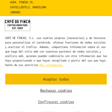
AVDA. PINEDA 35,
CASTELLDEFELS, BARCELONA
(08860)
TOSTADERO
CAFÉ DE FINCA
CARRER DE LA MARE DE DÉU DE NÚRIA 23C,
CAFÉ DE FINCAS, S.L.
usa cookies propias (necesarias) y de terceros
SANT BOI DE LLOBREGAT, BARCELONA
para personalizar el contenido, ofrecer funciones de redes sociales
(08830)
y analizar el tráfico. Además, compartimos información sobre el uso
que haga del sitio web con nuestros partners de redes sociales,y
CONTACTA CON NOSOTROS
análisis web, quienes pueden combinarla con otra información que les
haya proporcionado o que hayan recopilado a partir del uso que haya
hecho de sus servicios
Más información.
INFORMACIÓN LEGAL
AVISO LEGAL
Aceptar todas
POLÍTICA DE PRIVACIDAD
POLÍTICA DE COOKIES
Rechazar cookies
CONDICIONES GENERALES DE CONTRATACIÓN
CONDICIONES GENERALES DE VENTA
Configurar cookies