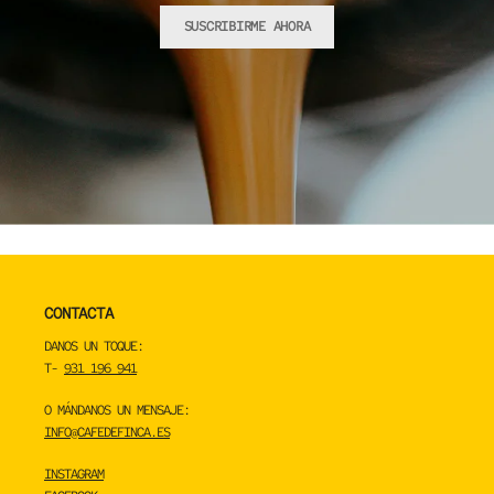
SUSCRIBIRME AHORA
CONTACTA
DANOS UN TOQUE:
T-
931 196 941
O MÁNDANOS UN MENSAJE:
INFO@CAFEDEFINCA.ES
INSTAGRAM