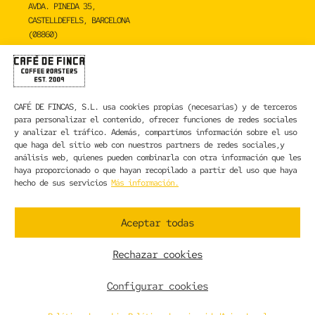
AVDA. PINEDA 35,
CASTELLDEFELS, BARCELONA
(08860)
TOSTADERO
CAFÉ DE FINCA
CARRER DE LA MARE DE DÉU DE NÚRIA 23C,
CAFÉ DE FINCAS, S.L.
usa cookies propias (necesarias) y de terceros
SANT BOI DE LLOBREGAT, BARCELONA
para personalizar el contenido, ofrecer funciones de redes sociales
(08830)
y analizar el tráfico. Además, compartimos información sobre el uso
que haga del sitio web con nuestros partners de redes sociales,y
CONTACTA CON NOSOTROS
análisis web, quienes pueden combinarla con otra información que les
haya proporcionado o que hayan recopilado a partir del uso que haya
hecho de sus servicios
Más información.
INFORMACIÓN LEGAL
AVISO LEGAL
Aceptar todas
POLÍTICA DE PRIVACIDAD
POLÍTICA DE COOKIES
Rechazar cookies
CONDICIONES GENERALES DE CONTRATACIÓN
CONDICIONES GENERALES DE VENTA
Configurar cookies