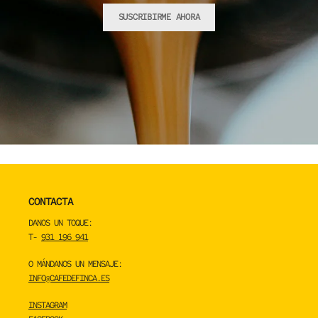
SUSCRIBIRME AHORA
CONTACTA
DANOS UN TOQUE:
T-
931 196 941
O MÁNDANOS UN MENSAJE:
INFO@CAFEDEFINCA.ES
INSTAGRAM