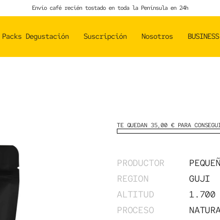
Envío café recién tostado en toda la Península en 24h
Packs Degustación
Suscripción
Nosotros
BUSINESS
TE QUEDAN 35,00 € PARA CONSEGU
PRODUCTOR
PEQUE
REGION
GUJI
ALTITUD
1.700
PROCESO
NATUR