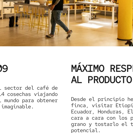
09
MÁXIMO RESP
AL PRODUCTO
l sector del café de
14 cosechas viajando
Desde el principio h
l mundo para obtener
finca, visitar Etiop
 imaginable.
Ecuador, Honduras, E
cara a cara con los 
grano y tostarlo el 
potencial.