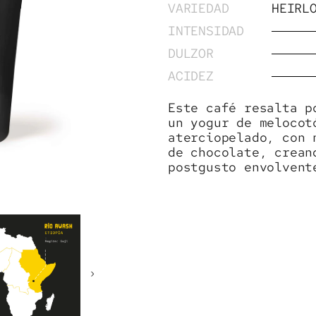
VARIEDAD
HEIRL
INTENSIDAD
DULZOR
ACIDEZ
Este café resalta p
un yogur de melocot
aterciopelado, con 
de chocolate, crean
postgusto envolvent
›