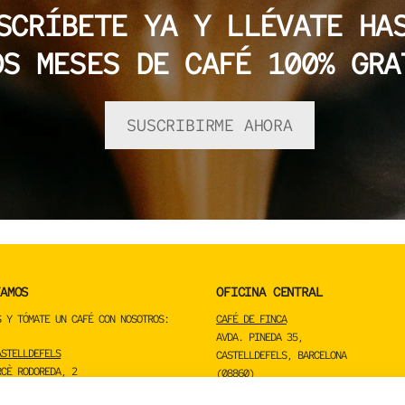
SCRÍBETE YA Y LLÉVATE H
OS MESES DE CAFÉ 100% GRA
SUSCRIBIRME AHORA
AMOS
OFICINA CENTRAL
S Y TÓMATE UN CAFÉ CON NOSOTROS:
CAFÉ DE FINCA
AVDA. PINEDA 35,
ASTELLDEFELS
CASTELLDEFELS, BARCELONA
RCÈ RODOREDA, 2
(08860)
LS, BARCELONA