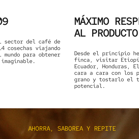
09
MÁXIMO RESP
AL PRODUCTO
l sector del café de
14 cosechas viajando
Desde el principio h
l mundo para obtener
finca, visitar Etiop
 imaginable.
Ecuador, Honduras, E
cara a cara con los 
grano y tostarlo el 
potencial.
AHORRA, SABOREA Y REPITE