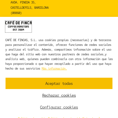
AVDA. PINEDA 35,
CASTELLDEFELS, BARCELONA
(08860)
TOSTADERO
CAFÉ DE FINCA
CARRER DE LA MARE DE DÉU DE NÚRIA 23C,
CAFÉ DE FINCAS, S.L.
usa cookies propias (necesarias) y de terceros
SANT BOI DE LLOBREGAT, BARCELONA
para personalizar el contenido, ofrecer funciones de redes sociales
(08830)
y analizar el tráfico. Además, compartimos información sobre el uso
que haga del sitio web con nuestros partners de redes sociales,y
CONTACTA CON NOSOTROS
análisis web, quienes pueden combinarla con otra información que les
haya proporcionado o que hayan recopilado a partir del uso que haya
hecho de sus servicios
Más información.
INFORMACIÓN LEGAL
AVISO LEGAL
Aceptar todas
POLÍTICA DE PRIVACIDAD
POLÍTICA DE COOKIES
Rechazar cookies
CONDICIONES GENERALES DE CONTRATACIÓN
CONDICIONES GENERALES DE VENTA
Configurar cookies