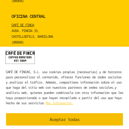
(08860)
OFICINA CENTRAL
CAFÉ DE FINCA
AVDA. PINEDA 35,
CASTELLDEFELS, BARCELONA
(08860)
TOSTADERO
CAFÉ DE FINCA
CARRER DE LA MARE DE DÉU DE NÚRIA 23C,
CAFÉ DE FINCAS, S.L.
usa cookies propias (necesarias) y de terceros
SANT BOI DE LLOBREGAT, BARCELONA
para personalizar el contenido, ofrecer funciones de redes sociales
(08830)
y analizar el tráfico. Además, compartimos información sobre el uso
que haga del sitio web con nuestros partners de redes sociales,y
CONTACTA CON NOSOTROS
análisis web, quienes pueden combinarla con otra información que les
haya proporcionado o que hayan recopilado a partir del uso que haya
hecho de sus servicios
Más información.
INFORMACIÓN LEGAL
AVISO LEGAL
Aceptar todas
POLÍTICA DE PRIVACIDAD
POLÍTICA DE COOKIES