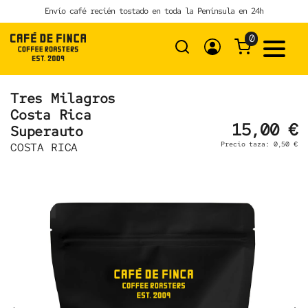
Skip
Envío café recién tostado en toda la Península en 24h
to
content
0
Tres Milagros
Costa Rica
15,00 €
Superauto
Precio taza: 0,50 €
COSTA RICA