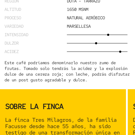
REGION
DOTA – TARRAZÚ
ALTITUD
1650 MSNM
PROCESO
NATURAL AERÓBICO
VARIEDAD
MARSELLESA
INTENSIDAD
DULZOR
ACIDEZ
Este café podríamos denominarlo nuestro zumo de
frutas. Tomado solo tendrás la acidez y la explosión
dulce de una cereza roja; con leche, podrás disfrutar
de un post gusto agradable y dulce.
SOBRE LA FINCA
La finca
Tres Milagros
, de la familia
Facusse desde hace 55 años, ha sido
testigo de una transformación única en