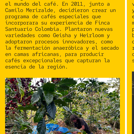
el mundo del café. En 2011, junto a
Camilo Merizalde, decidieron crear un
programa de
cafés especiales
que
incorporara su experiencia de Finca
Santuario Colombia. Plantaron nuevas
variedades como
Geisha
y
Heirloom
y
adoptaron procesos innovadores, como
la
fermentación anaeróbica
y el
secado
en camas africanas
, para producir
cafés excepcionales que capturan la
esencia de la región.