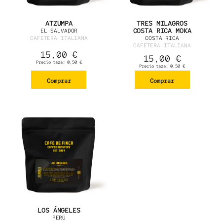
ATZUMPA
TRES MILAGROS
COSTA RICA MOKA
EL SALVADOR
CAFETERA ITALIANA
COSTA RICA
CAFETERA ITALIANA
15,00
€
15,00
€
Precio taza:
0,50
€
Precio taza:
0,50
€
Comprar
Comprar
LOS ÁNGELES
PERÚ