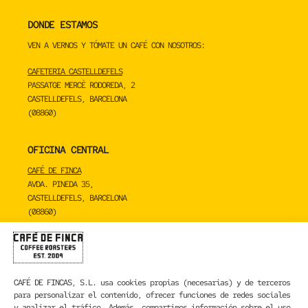
DONDE ESTAMOS
VEN A VERNOS Y TÓMATE UN CAFÉ CON NOSOTROS:
CAFETERIA CASTELLDEFELS
PASSATGE MERCÈ RODOREDA, 2
CASTELLDEFELS, BARCELONA
(08860)
OFICINA CENTRAL
CAFÉ DE FINCA
AVDA. PINEDA 35,
CASTELLDEFELS, BARCELONA
(08860)
TOSTADERO
CAFÉ DE FINCA
CARRER DE LA MARE DE DÉU DE NÚRIA 23C,
CAFÉ DE FINCAS, S.L.
usa cookies propias (necesarias) y de terceros
SANT BOI DE LLOBREGAT, BARCELONA
para personalizar el contenido, ofrecer funciones de redes sociales
(08830)
y analizar el tráfico. Además, compartimos información sobre el uso