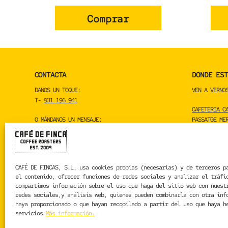
Comprar
CONTACTA
DONDE EST
DANOS UN TOQUE:
VEN A VERNO
T-
931 196 941
CAFETERIA C
O MÁNDANOS UN MENSAJE:
PASSATGE ME
INFO@CAFEDEFINCA.ES
CASTELLDEFE
(08860)
INSTAGRAM
FACEBOOK
CAFÉ DE FINCAS, S.L.
usa cookies propias (necesarias) y de terceros p
YOUTUBE
el contenido, ofrecer funciones de redes sociales y analizar el tráfi
LINKEDIN
compartimos información sobre el uso que haga del sitio web con nuest
SPOTIFY
redes sociales,y análisis web, quienes pueden combinarla con otra inf
TIKTOK
haya proporcionado o que hayan recopilado a partir del uso que haya h
servicios
Más información.