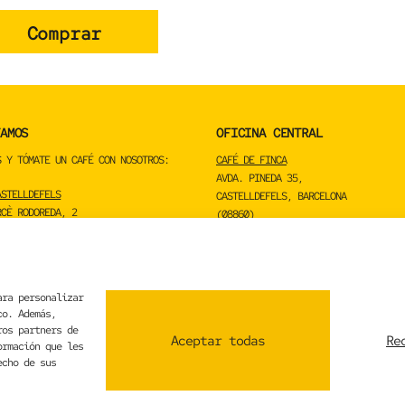
Comprar
AMOS
OFICINA CENTRAL
S Y TÓMATE UN CAFÉ CON NOSOTROS:
CAFÉ DE FINCA
AVDA. PINEDA 35,
ASTELLDEFELS
CASTELLDEFELS, BARCELONA
RCÈ RODOREDA, 2
(08860)
LS, BARCELONA
TOSTADERO
CAFÉ DE FINCA
ara personalizar
CARRER DE LA MARE DE DÉU DE NÚRIA 
co. Además,
SANT BOI DE LLOBREGAT, BARCELONA
ros partners de
(08830)
Aceptar todas
Re
ormación que les
echo de sus
CONTACTA CON NOSOTROS